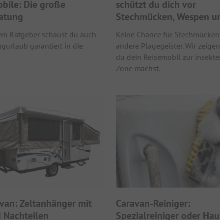
ile: Die große
schützt du dich vor
atung
Stechmücken, Wespen un
em Ratgeber schaust du auch
Keine Chance für Stechmücken
gurlaub garantiert in die
andere Plagegeister. Wir zeigen 
du dein Reisemobil zur insekte
Zone machst.
avan: Zeltanhänger mit
Caravan-Reiniger:
d Nachteilen
Spezialreiniger oder Hau