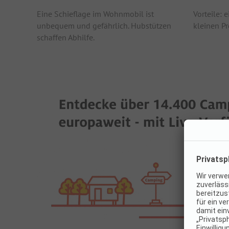
Eine Schieflage im Wohnmobil ist
Vorteile: 
unbequem und gefährlich. Hubstützen
kleinen Pr
schaffen Abhilfe.