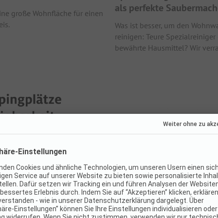
als perfekte Saubermach
eine große Wohnfläche für einen
eis.
Was ist besser, um den Wohnw
reinigen: Teure Spezialreiniger
bewährte Hausmittel? Wir verra