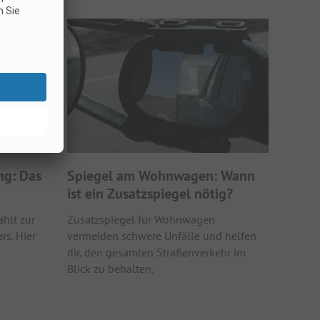
ng: Das
Spiegel am Wohnwagen: Wann
ist ein Zusatzspiegel nötig?
hlt zur
Zusatzspiegel für Wohnwagen
s. Hier
vermeiden schwere Unfälle und helfen
dir, den gesamten Straßenverkehr im
Blick zu behalten.