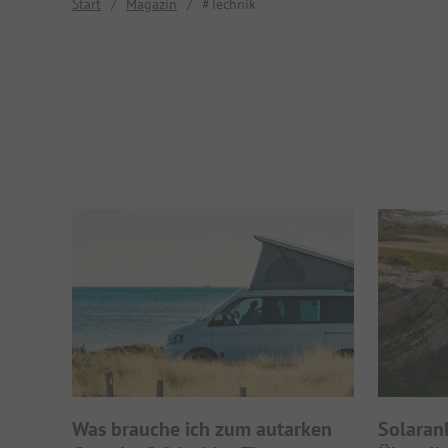
Start
/
Magazin
/
#Technik
Was brauche ich zum autarken
Solaran