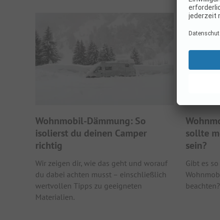
Wohnmobil-Dämmung: So
Wohnmob
isolierst du deinen Camper
sollte 
richtig
sein?
Wir zeigen dir, wie das geht und worauf
Gibt es so
du dabei achten musst – einschließlich
Wohnmobi
wertvollen Tipps zu geeigneten
beachten? 
Materialien.