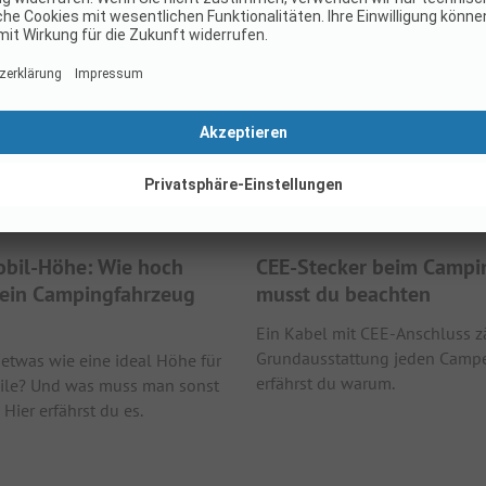
il-Höhe: Wie hoch
CEE-Stecker beim Campi
mein Campingfahrzeug
musst du beachten
Ein Kabel mit CEE-Anschluss zä
Grundausstattung jeden Camper
 etwas wie eine ideal Höhe für
erfährst du warum.
le? Und was muss man sonst
Hier erfährst du es.