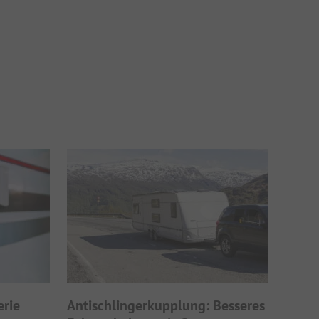
rie
Antischlingerkupplung: Besseres