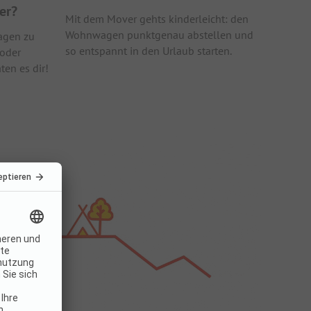
er?
Mit dem Mover gehts kinderleicht: den
Wohnwagen punktgenau abstellen und
agen zu
so entspannt in den Urlaub starten.
 oder
ten es dir!