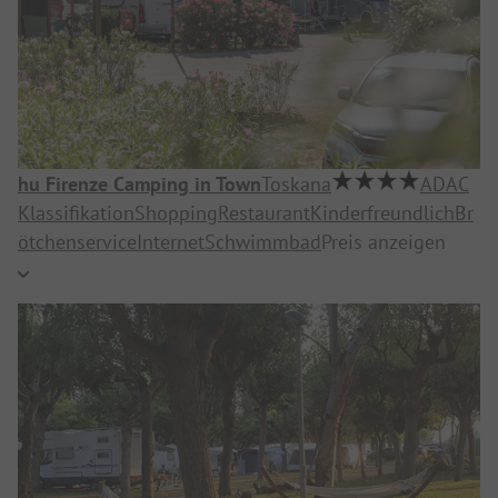
hu Firenze Camping in Town
Toskana
ADAC
Klassifikation
Shopping
Restaurant
Kinderfreundlich
Br
ötchenservice
Internet
Schwimmbad
Preis anzeigen