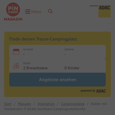
Toggle Search
Menü
Toggle Menu
Finde deinen Traum-Campingplatz
Anreise
Abreise
-
-
Gäste
2 Erwachsene
0 Kinder
Angebote ansehen
Start
/
Magazin
/
Inspiration
/
Campingplätze
/
Italien mit
Vierbeinern: 9 direkt buchbare Campingunterkünfte