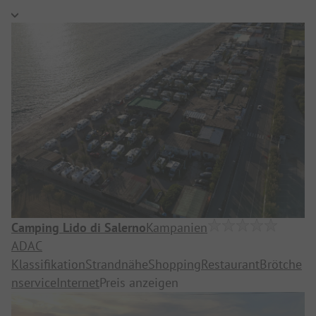
Camping Lido di Salerno
Kampanien
ADAC
Klassifikation
Strandnähe
Shopping
Restaurant
Brötche
nservice
Internet
Preis anzeigen