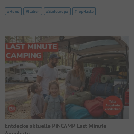
Tag:
#Hund
Tag:
#Italien
Tag:
#Südeuropa
Tag:
#Top-Liste
Entdecke aktuelle PiNCAMP Last Minute
Angebote