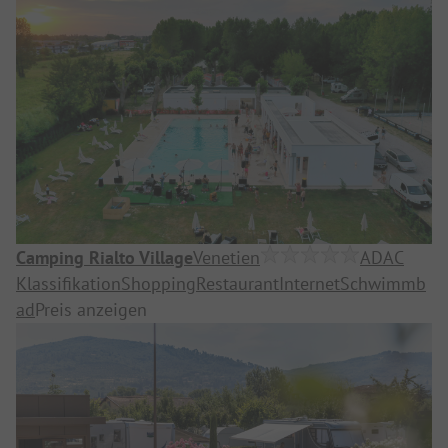
Camping Rialto Village
Venetien
ADAC
Klassifikation
Shopping
Restaurant
Internet
Schwimmb
ad
Preis anzeigen