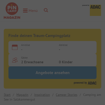
Toggle Search
Menü
Toggle Menu
Finde deinen Traum-Campingplatz
Anreise
Abreise
-
-
Gäste
2 Erwachsene
0 Kinder
Angebote ansehen
Start
/
Magazin
/
Inspiration
/
Camper Stories
/
Camping am
See in Salzkammergut