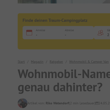
Finde deinen Traum-Campingplatz
Anreise
Abreise
Gä
-
-
2
Start
/
Magazin
/
Ratgeber
/
Wohnmobil & Camper Van
Wohnmobil-Namen
genau dahinter?
Artikel von:
Riko Wetendorf
(2 min Lesedauer)
24.05.