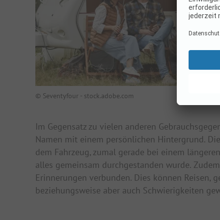
© Seventyfour - stock.adobe.com
Im Gegensatz zu vielen anderen Gebrauchsgege
Namen mit einem persönlichen Hintergrund. Dies
dem Fahrzeug, zumal gerade bei einem längere
alles gemeinsam durchgestanden wurde. Zudem 
Erinnerungen verbunden. Dies können Reisen, g
beziehungsweise aber auch Schwierigkeiten gew