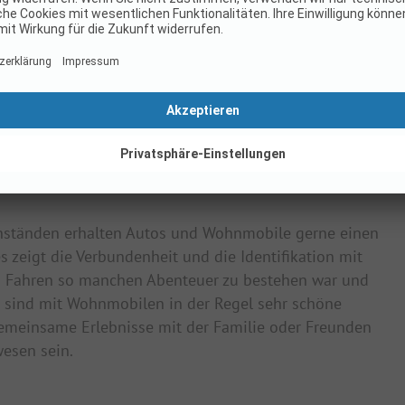
nständen erhalten Autos und Wohnmobile gerne einen
 zeigt die Verbundenheit und die Identifikation mit
n Fahren so manchen Abenteuer zu bestehen war und
sind mit Wohnmobilen in der Regel sehr schöne
emeinsame Erlebnisse mit der Familie oder Freunden
esen sein.