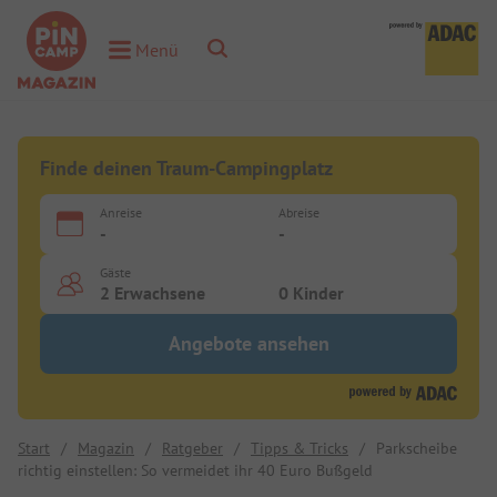
Toggle Search
Menü
Toggle Menu
Finde deinen Traum-Campingplatz
Anreise
Abreise
-
-
Gäste
2 Erwachsene
0 Kinder
Angebote ansehen
Start
/
Magazin
/
Ratgeber
/
Tipps & Tricks
/
Parkscheibe
richtig einstellen: So vermeidet ihr 40 Euro Bußgeld