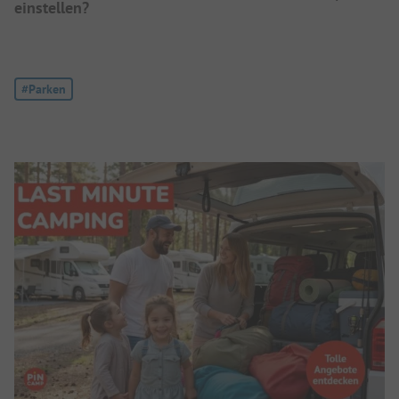
einstellen?
Tag:
#Parken