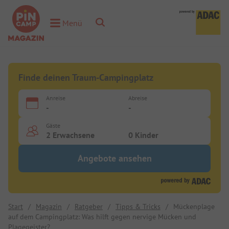
Toggle Search
Menü
Toggle Menu
Finde deinen Traum-Campingplatz
Anreise
Abreise
-
-
Gäste
2 Erwachsene
0 Kinder
Angebote ansehen
Start
/
Magazin
/
Ratgeber
/
Tipps & Tricks
/
Mückenplage
auf dem Campingplatz: Was hilft gegen nervige Mücken und
Plagegeister?