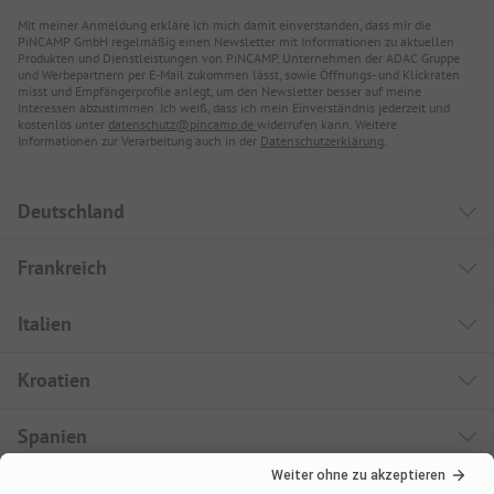
Mit meiner Anmeldung erkläre ich mich damit einverstanden, dass mir die
PiNCAMP GmbH regelmäßig einen Newsletter mit Informationen zu aktuellen
Produkten und Dienstleistungen von PiNCAMP, Unternehmen der ADAC Gruppe
und Werbepartnern per E-Mail zukommen lässt, sowie Öffnungs- und Klickraten
misst und Empfängerprofile anlegt, um den Newsletter besser auf meine
Interessen abzustimmen. Ich weiß, dass ich mein Einverständnis jederzeit und
kostenlos unter
datenschutz@pincamp.de
widerrufen kann. Weitere
Informationen zur Verarbeitung auch in der
Datenschutzerklärung
.
Deutschland
Frankreich
Italien
Kroatien
Spanien
Urlaubsziele