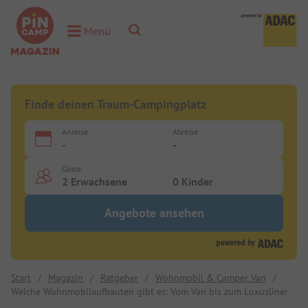
Toggle Search
Menü
Toggle Menu
Finde deinen Traum-Campingplatz
Anreise
Abreise
-
-
Gäste
2 Erwachsene
0 Kinder
Angebote ansehen
Start
/
Magazin
/
Ratgeber
/
Wohnmobil & Camper Van
/
Welche Wohnmobilaufbauten gibt es: Vom Van bis zum Luxusliner