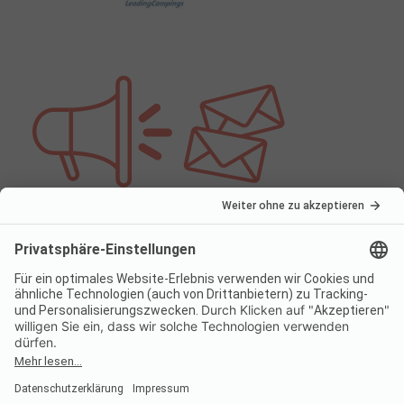
Du möchtest keine News verpassen? Melde dich
jetzt an:
Noch einfacher die besten
Campingplätze entdecken.
Mit meiner Anmeldung erkläre ich mich damit einverstanden, dass mir die
PiNCAMP GmbH regelmäßig einen Newsletter mit Informationen zu aktuellen
Weiter mit der PiNCAMP Camping App powered
Produkten und Dienstleistungen von PiNCAMP, Unternehmen der ADAC Gruppe
by ADAC.
und Werbepartnern per E-Mail zukommen lässt, sowie Öffnungs- und Klickraten
misst und Empfängerprofile anlegt, um den Newsletter besser auf meine