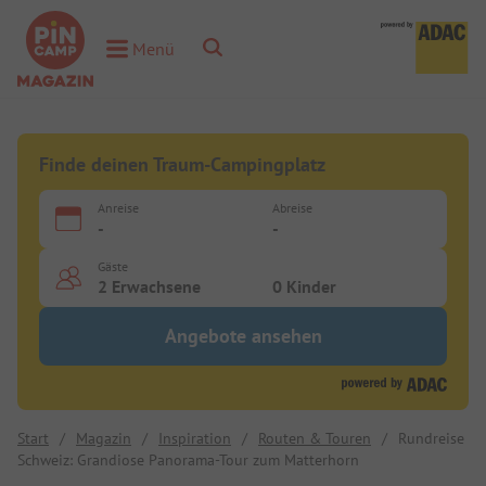
Toggle Search
Menü
Toggle Menu
Finde deinen Traum-Campingplatz
Anreise
Abreise
-
-
Gäste
2 Erwachsene
0 Kinder
Angebote ansehen
Start
/
Magazin
/
Inspiration
/
Routen & Touren
/
Rundreise
Schweiz: Grandiose Panorama-Tour zum Matterhorn