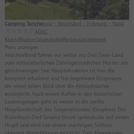
Camping Tariche
Jura – Neuchâtel – Fribourg – Vaud
ADAC
Klassifikation
Strandnähe
Restaurant
Internet
Preis anzeigen
Anschließend fahren wir weiter ins Drei-Seen-Land
zum mittelalterlichen Zähringerstädtchen Murten am
gleichnamigen See. Hauptattraktion ist hier die
komplett erhaltene und frei begehbare Ringmauer,
die einen tollen Blick über die Altstadtdächer
ermöglicht. Nach einem Kaffee in den historischen
Laubengängen geht es weiter in die sanfte
Hügellandschaft des Greyerzerlandes (Gruyères). Das
Bilderbuch-Dorf Greyerz thront spektakulär auf einem
Hügel und wird von einem mächtigen Schloss
überragt (Besichtigung möglich). Zum Abendessen