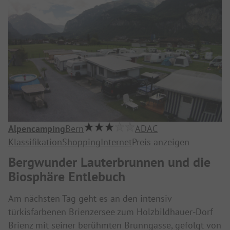
Alpencamping
Bern
ADAC
Klassifikation
Shopping
Internet
Preis anzeigen
Bergwunder Lauterbrunnen und die
Biosphäre Entlebuch
Am nächsten Tag geht es an den intensiv
türkisfarbenen Brienzersee zum Holzbildhauer-Dorf
Brienz mit seiner berühmten Brunngasse, gefolgt von