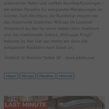
unberührter Natur und sanften Karstbepflanzungen –
ein echtes Paradies für entspannte Wanderungen im
Grünen. Zum Abschluss der Rundreise steuern wir
das historische Städtchen Willisau im Luzerner
Hinterland an, das für seine sieben alten Stadttore
und das traditionelle Gebäck „Willisauer Ringli“
bekannt ist. Von hier aus treten wir dann die
entspannte Rückfahrt nach Basel an.
Titelbild: © Rastislav Sedlak SK – stock.adobe.com
Tag:
#Alpen
Tag:
#Europa
Tag:
#Roadtrip
Tag:
#Schweiz