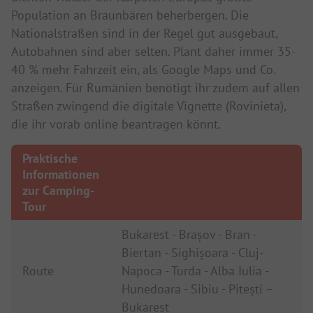
Population an Braunbären beherbergen. Die
Nationalstraßen sind in der Regel gut ausgebaut,
Autobahnen sind aber selten. Plant daher immer 35-
40 % mehr Fahrzeit ein, als Google Maps und Co.
anzeigen. Für Rumänien benötigt ihr zudem auf allen
Straßen zwingend die digitale Vignette (Rovinieta),
die ihr vorab online beantragen könnt.
Praktische
Informationen
zur Camping-
Tour
Bukarest - Brașov - Bran -
Biertan - Sighișoara - Cluj-
Route
Napoca - Turda - Alba Iulia -
Hunedoara - Sibiu - Pitești –
Bukarest