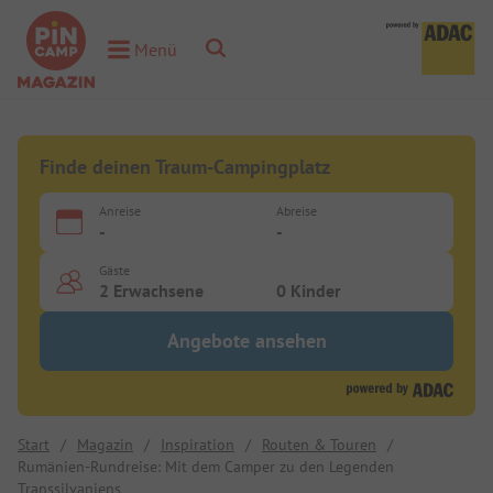
Toggle Search
Menü
Toggle Menu
Finde deinen Traum-Campingplatz
Anreise
Abreise
-
-
Gäste
2 Erwachsene
0 Kinder
Angebote ansehen
Start
/
Magazin
/
Inspiration
/
Routen & Touren
/
Rumänien-Rundreise: Mit dem Camper zu den Legenden
Transsilvaniens