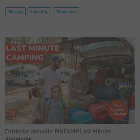
Tag:
#Europa
Tag:
#Roadtrip
Tag:
#Rumänien
Entdecke aktuelle PiNCAMP Last Minute
Angebote