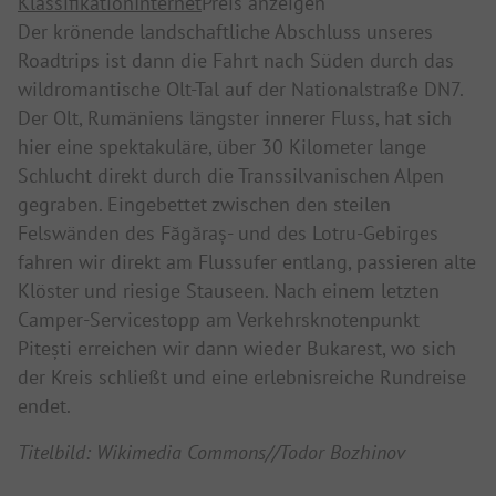
Klassifikation
Internet
Preis anzeigen
Der krönende landschaftliche Abschluss unseres
Roadtrips ist dann die Fahrt nach Süden durch das
wildromantische Olt-Tal auf der Nationalstraße DN7.
Der Olt, Rumäniens längster innerer Fluss, hat sich
hier eine spektakuläre, über 30 Kilometer lange
Schlucht direkt durch die Transsilvanischen Alpen
gegraben. Eingebettet zwischen den steilen
Felswänden des Făgăraș- und des Lotru-Gebirges
fahren wir direkt am Flussufer entlang, passieren alte
Klöster und riesige Stauseen. Nach einem letzten
Camper-Servicestopp am Verkehrsknotenpunkt
Pitești erreichen wir dann wieder Bukarest, wo sich
der Kreis schließt und eine erlebnisreiche Rundreise
endet.
Titelbild: Wikimedia Commons//Todor Bozhinov