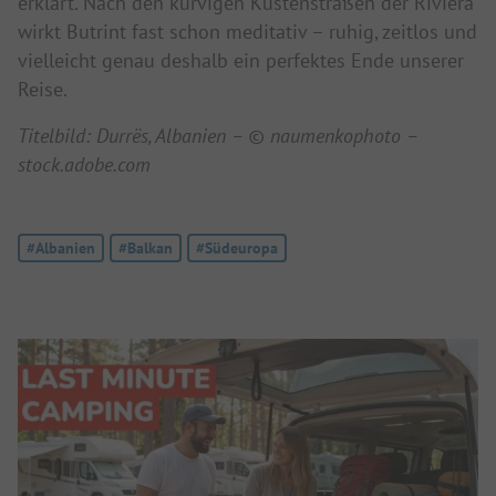
erklärt. Nach den kurvigen Küstenstraßen der Riviera
wirkt Butrint fast schon meditativ – ruhig, zeitlos und
vielleicht genau deshalb ein perfektes Ende unserer
Reise.
Titelbild: Durrës, Albanien – © naumenkophoto –
stock.adobe.com
Tag:
#Albanien
Tag:
#Balkan
Tag:
#Südeuropa