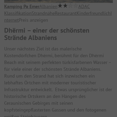
Kamping Pa Emer
Albanien
ADAC
Klassifikation
Strandnähe
Restaurant
Kinderfreundlich
I
nternet
Preis anzeigen
Dhërmi – einer der schönsten
Strände Albaniens
Unser nächstes Ziel ist das malerische
Küstendörfchen Dhërmi, berühmt für den Dhërmi
Beach mit seinem perfekten türkisfarbenen Wasser –
für viele einer der schönsten Strände Albaniens.
Rund um den Strand hat sich inzwischen ein
lebhaftes Örtchen mit moderner touristischer
Infrastruktur entwickelt. Etwas ursprünglicher ist der
historische Ortskern an den Hängen des
Ceraunischen Gebirges mit seinen
kopfsteingepflasterten Gassen und den fotogenen
weißen Steinhäusern.