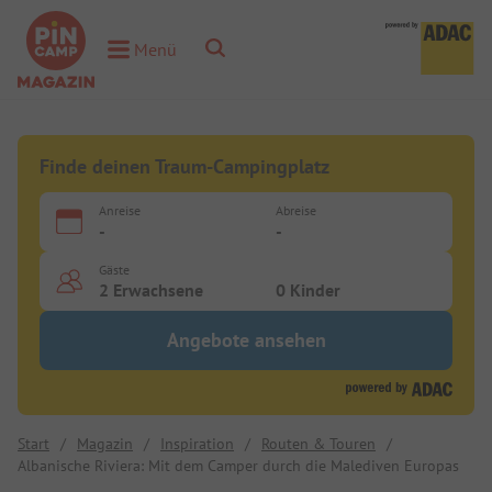
Toggle Search
Menü
Toggle Menu
Finde deinen Traum-Campingplatz
Anreise
Abreise
-
-
Gäste
2 Erwachsene
0 Kinder
Angebote ansehen
Start
/
Magazin
/
Inspiration
/
Routen & Touren
/
Albanische Riviera: Mit dem Camper durch die Malediven Europas