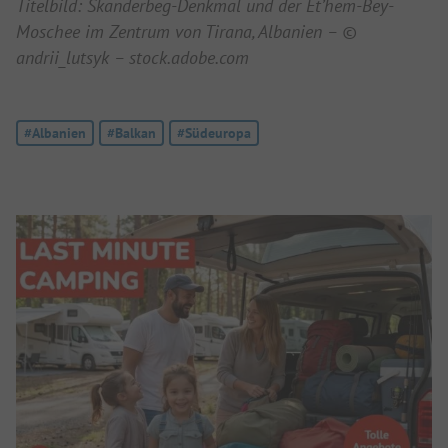
Titelbild: Skanderbeg-Denkmal und der Et’hem-Bey-
Moschee im Zentrum von Tirana, Albanien – ©
andrii_lutsyk – stock.adobe.com
Tag:
#Albanien
Tag:
#Balkan
Tag:
#Südeuropa