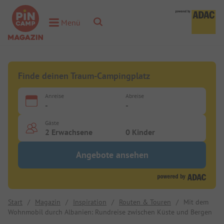
Toggle Search
Menü
Toggle Menu
Finde deinen Traum-Campingplatz
Anreise
Abreise
-
-
Gäste
2 Erwachsene
0 Kinder
Angebote ansehen
Start
/
Magazin
/
Inspiration
/
Routen & Touren
/
Mit dem
Wohnmobil durch Albanien: Rundreise zwischen Küste und Bergen