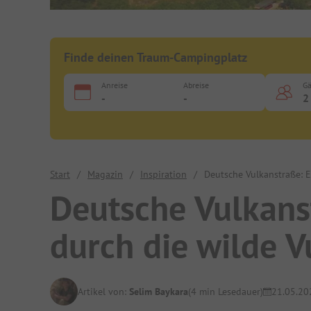
Finde deinen Traum-Campingplatz
Anreise
Abreise
Gä
-
-
2
Start
/
Magazin
/
Inspiration
/
Deutsche Vulkanstraße: E
Deutsche Vulkans
durch die wilde V
Artikel von:
Selim Baykara
(4 min Lesedauer)
21.05.20