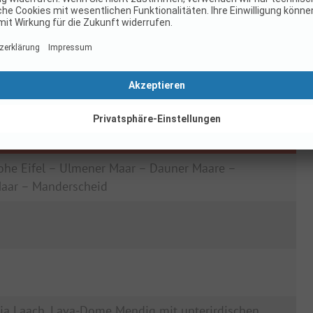
ohe Eifel – Ulmener Maar – Dauner Maare –
Maar – Manderscheid
ia Laach, Lava-Dome Mendig mit unterirdischen