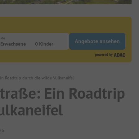
ste
Angebote ansehen
 Erwachsene
0 Kinder
in Roadtrip durch die wilde Vulkaneifel
traße: Ein Roadtrip
ulkaneifel
26