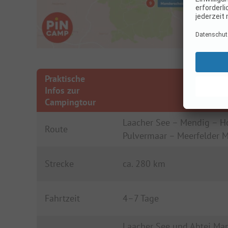
Praktische
Infos zur
Campingtour
Laacher See – Mendig – H
Route
Pulvermaar – Meerfelder 
Strecke
ca. 280 km
Fahrtzeit
4–7 Tage
Laacher See und Abtei Mar