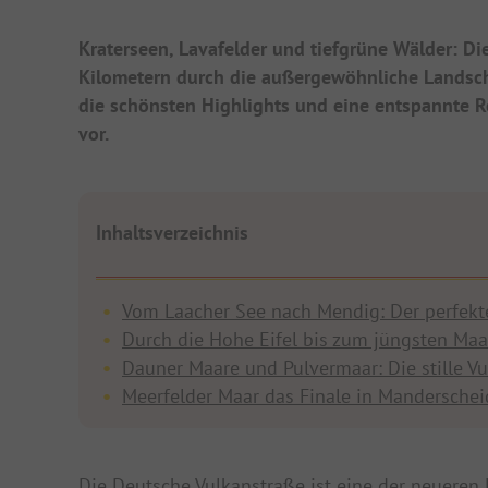
Kraterseen, Lavafelder und tiefgrüne Wälder: D
Kilometern durch die außergewöhnliche Landschaft
die schönsten Highlights und eine entspannte R
vor.
Inhaltsverzeichnis
Vom Laacher See nach Mendig: Der perfekte 
Durch die Hohe Eifel bis zum jüngsten Ma
Dauner Maare und Pulvermaar: Die stille Vu
Meerfelder Maar das Finale in Manderschei
Die Deutsche Vulkanstraße ist eine der neueren