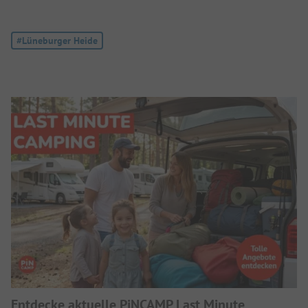
Tag:
#Lüneburger Heide
Entdecke aktuelle PiNCAMP Last Minute