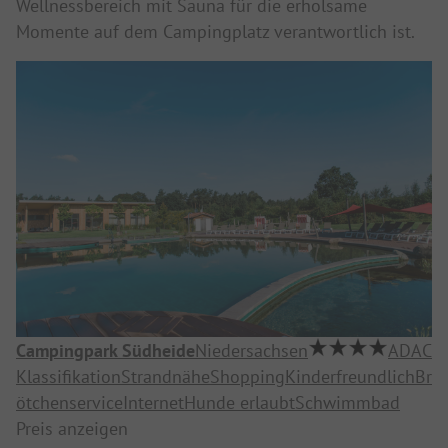
Wellnessbereich mit Sauna für die erholsame
Momente auf dem Campingplatz verantwortlich ist.
Campingpark Südheide
Niedersachsen
ADAC
Klassifikation
Strandnähe
Shopping
Kinderfreundlich
Br
ötchenservice
Internet
Hunde erlaubt
Schwimmbad
Preis anzeigen