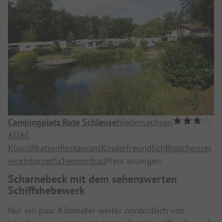
Campingplatz Rote Schleuse
Niedersachsen
ADAC
Klassifikation
Restaurant
Kinderfreundlich
Brötchenser
vice
Internet
Schwimmbad
Preis anzeigen
Scharnebeck mit dem sehenswerten
Schiffshebewerk
Nur ein paar Kilometer weiter nordöstlich von