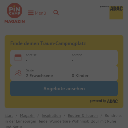
Toggle Search
Menü
Toggle Menu
Finde deinen Traum-Campingplatz
Anreise
Abreise
-
-
Gäste
2 Erwachsene
0 Kinder
Angebote ansehen
Start
/
Magazin
/
Inspiration
/
Routen & Touren
/
Rundreise
in der Lüneburger Heide: Wunderbare Wohnmobiltour mit Ruhe
und Natur