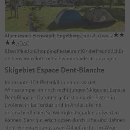
Alpenresort Eienwäldli Engelberg
Zentralschweiz
ADAC
Klassifikation
Shopping
Restaurant
Kinderfreundlich
Br
ötchenservice
Internet
Schwimmbad
Preis anzeigen
Skigebiet Espace Dent-Blanche
Imposante 104 Pistenkilometer erwartet
Wintercamper im noch recht jungen Skigebiet Espace
Dent-Blanche. Darunter gefasst sind die Pisten in
Evolène, in La Forclaz und in Arolla, die mit
unterschiedlichen Schwierigkeitsgraden aufwarten
können. Sehr gut erschlossen durch Lifte und Bahnen
steht einem reibungslosen Ablauf nichts im Wege.