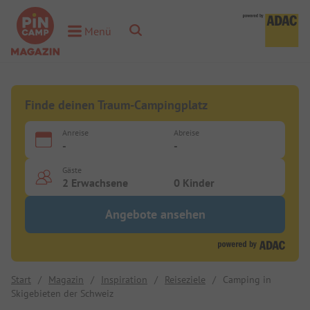
Toggle Search
Menü
Toggle Menu
Finde deinen Traum-Campingplatz
Anreise
Abreise
-
-
Gäste
2 Erwachsene
0 Kinder
Angebote ansehen
Start
/
Magazin
/
Inspiration
/
Reiseziele
/
Camping in
Skigebieten der Schweiz