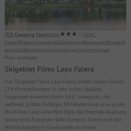
TCS Camping Sion
Wallis
ADAC
Klassifikation
Strandnähe
Shopping
Restaurant
Kinderfr
eundlich
Brötchenservice
Internet
Schwimmbad
Preis anzeigen
Skigebiet Flims Laax Falera
Das Skigebiet Flims Laax Falera bietet seinen Gästen
214 Pistenkilometer in sehr hoher Qualität.
Insgesamt erwarten Gäste fünf Snowparks, die
weltweit größte Halfpipe, 90 Hindernisse, eine große
Pro-Kicker-Line, eine Mini Pipe, die Freestyle Academy
sowie erste Freestyle-Halle Europas. Somit wird das
Wintercamping in Graubünden zu einem