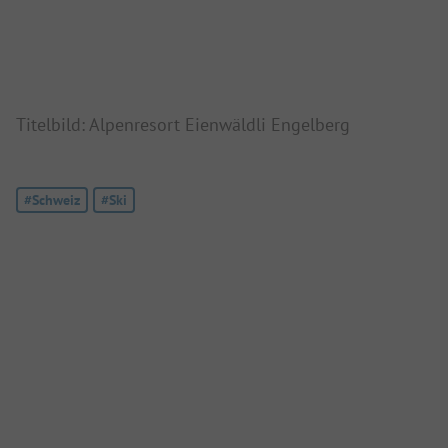
Titelbild: Alpenresort Eienwäldli Engelberg
Tag:
#Schweiz
Tag:
#Ski