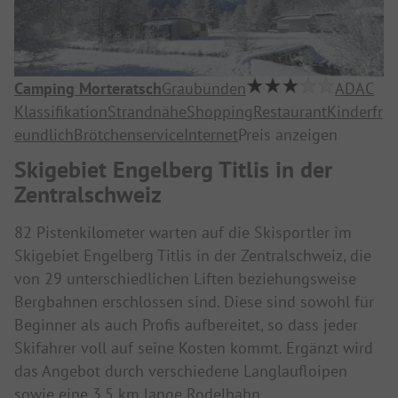
Camping Morteratsch
Graubünden
ADAC
Klassifikation
Strandnähe
Shopping
Restaurant
Kinderfr
eundlich
Brötchenservice
Internet
Preis anzeigen
Skigebiet Engelberg Titlis in der
Zentralschweiz
82 Pistenkilometer warten auf die Skisportler im
Skigebiet Engelberg Titlis in der Zentralschweiz, die
von 29 unterschiedlichen Liften beziehungsweise
Bergbahnen erschlossen sind. Diese sind sowohl für
Beginner als auch Profis aufbereitet, so dass jeder
Skifahrer voll auf seine Kosten kommt. Ergänzt wird
das Angebot durch verschiedene Langlaufloipen
sowie eine 3,5 km lange Rodelbahn.