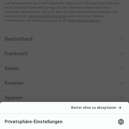
und Werbepartnern per E-Mail zukommen lässt, sowie Öffnungs- und Klickraten
misst und Empfängerprofile anlegt, um den Newsletter besser auf meine
Interessen abzustimmen. Ich weiß, dass ich mein Einverständnis jederzeit und
kostenlos unter
datenschutz@pincamp.de
widerrufen kann. Weitere
Informationen zur Verarbeitung auch in der
Datenschutzerklärung
.
Deutschland
Frankreich
Italien
Kroatien
Spanien
Urlaubsziele
Buchbare Campingplätze