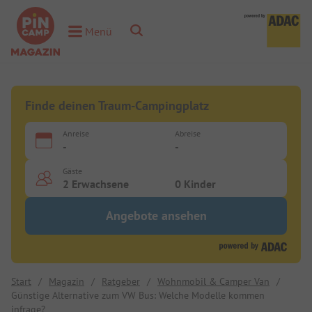
Toggle Search
Menü
Toggle Menu
Finde deinen Traum-Campingplatz
Anreise
Abreise
-
-
Gäste
2 Erwachsene
0 Kinder
Angebote ansehen
Start
/
Magazin
/
Ratgeber
/
Wohnmobil & Camper Van
/
Günstige Alternative zum VW Bus: Welche Modelle kommen
infrage?