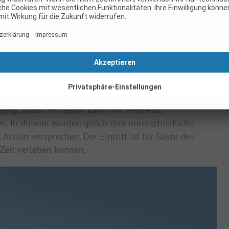
ellen euch diese Campingplätze vor:
rk mit 3 Wasserrutschen
t einem hohem Komfort darf auch ein Schwimmbad
bjerg Strand Feriepark kann mit Wellness,
In diesem wurden gleich drei unterschiedliche
l Action versprechen. Der Eintritt ist für Gäste des
Zeit verleben können.