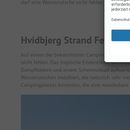
darf eine Wasserrutsche nicht fehlen und wir st
Hvidbjerg Strand Feriepa
Auf einem der bekanntesten Campingplätze mi
nicht fehlen. Das tropische Erlebnisbad im Hvid
Dampfbädern und einem Schwimmbad aufwarten. 
Wasserrutschen installiert, die natürlich sehr vie
Campingplatzes kostenlos, die eine wunderbare 