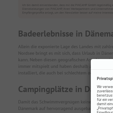
Ich bin damit einverstanden, dass mir die PiNCAMP GmbH regelmäßig 
Dienstleistungen von PiNCAMP, ihren Werbepartnern und Unternehmen 
Empfängerprofile anlegt, um den Newsletter besser auf meine Interes
Badeerlebnisse in Dänem
Allein die exponierte Lage des Landes mit zahlr
Nordsee bringt es mit sich, dass Urlaub in Dä
kann. Neben diesen geografischen Aspekten wiss
immer mitspielt und haben deshalb abwechslu
installiert, die auch bei schlechtem oder kalte
Campingplätze in Dänema
Damit das Schwimmvergnügen keine Einschränku
Dänemark auf hervorragend ausgebaute Poolland