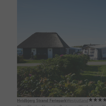
Hvidbjerg Strand Feriepark
Westjütland