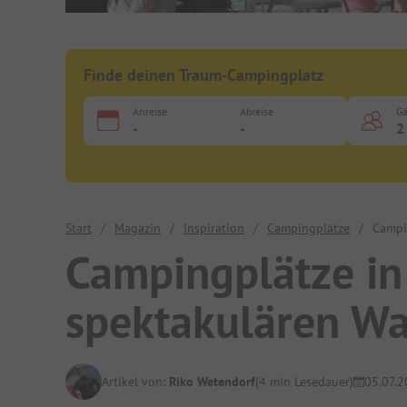
Finde deinen Traum-Campingplatz
Anreise
Abreise
Gä
-
-
2
Start
/
Magazin
/
Inspiration
/
Campingplätze
/
Campi
Campingplätze i
spektakulären Wa
Artikel von:
Riko Wetendorf
(4 min Lesedauer)
05.07.