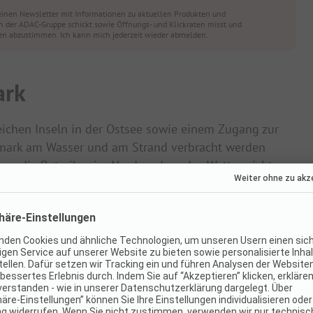
einen Newsletter mit Informationen zu aktuellen Produkten und
der ADAC-Gruppe schickt sowie Öffnungs- und Klickraten misst und
sen abzustimmen. Ich kann mich jederzeit wieder abmelden.
ark
eichen Inseln in der Ostsee sowie einem Zugang zur
nemark am Wasser und am Strand verbracht werden
en die Betreiber im Norden, dass das Wetter nicht
ngsreiche Schwimmbäder mit Wasserrutschen
m Wetter unheimlich viel Spaß bereiten können.
rk mit Wasserrutschen
ngen erfährt, setzen zahlreiche Campingplätze in
schaften mit unterschiedlicher Gestaltung. Oftmals